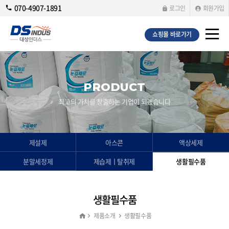
070-4907-1891
로그인
회원가입
쇼핑몰 바로가기
PRODUCT
최고의 가치를 창출하는 기업이 되겠습니다
제설제
아스콘
액상세제
분말세정제
제습제ㅣ탈취제
생활필수품
생활필수품
제품소개
생활필수품