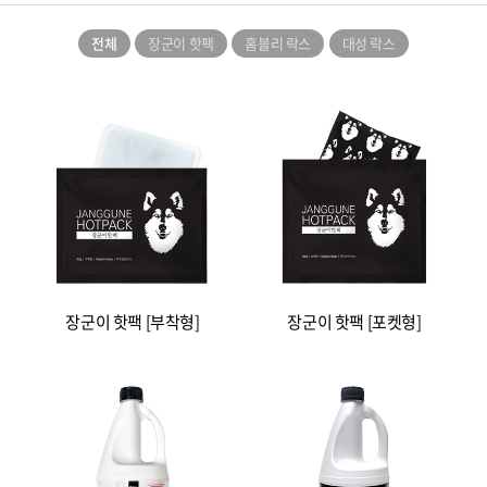
전체
장군이 핫팩
홈블리 락스
대성 락스
장군이 핫팩 [부착형]
장군이 핫팩 [포켓형]