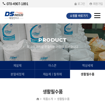
070-4907-1891
로그인
회원가입
쇼핑몰 바로가기
PRODUCT
최고의 가치를 창출하는 기업이 되겠습니다
제설제
아스콘
액상세제
분말세정제
제습제ㅣ탈취제
생활필수품
생활필수품
제품소개
생활필수품