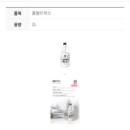
홈블리 락스
품목
2L
용량