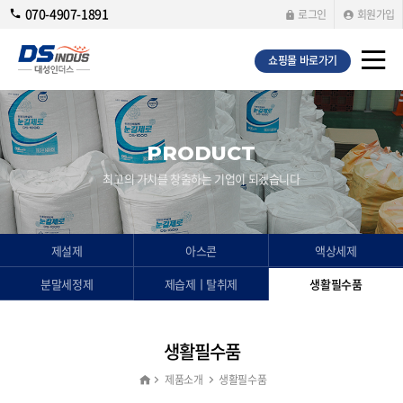
070-4907-1891
로그인
회원가입
쇼핑몰 바로가기
PRODUCT
최고의 가치를 창출하는 기업이 되겠습니다
제설제
아스콘
액상세제
분말세정제
제습제ㅣ탈취제
생활필수품
생활필수품
제품소개
생활필수품