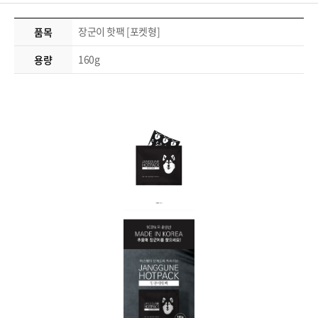
장군이 핫팩 [포켓형]
품목
160g
용량