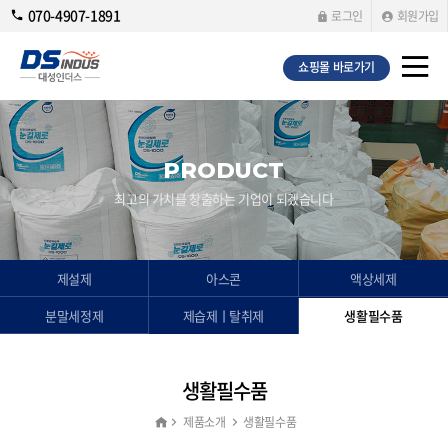
070-4907-1891
로그인
회원가입
쇼핑몰 바로가기
PRODUCT
최고의 가치를 창출하는 기업이 되겠습니다
제설제
아스콘
액상세제
분말세정제
제습제ㅣ탈취제
생활필수품
생활필수품
제품소개
생활필수품