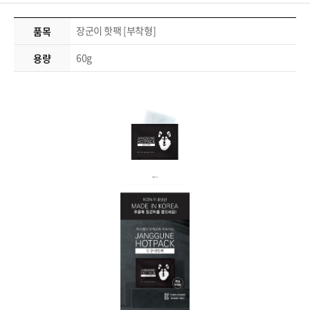
장군이 핫팩 [부착형]
품목
60g
용량