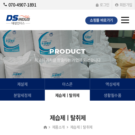
070-4907-1891
로그인
회원가입
쇼핑몰 바로가기
PRODUCT
최고의 가치를 창출하는 기업이 되겠습니다
제설제
아스콘
액상세제
분말세정제
제습제ㅣ탈취제
생활필수품
제습제ㅣ탈취제
제품소개
제습제ㅣ탈취제